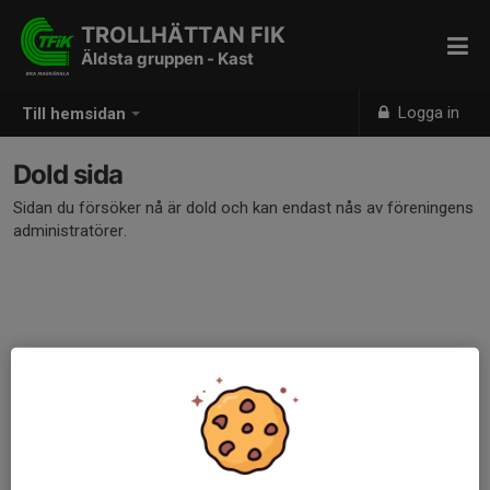
TROLLHÄTTAN FIK
Äldsta gruppen - Kast
Logga in
Till hemsidan
Dold sida
Sidan du försöker nå är dold och kan endast nås av föreningens
administratörer.