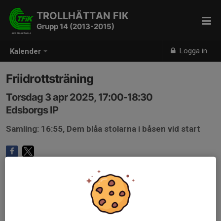
TROLLHÄTTAN FIK
Grupp 14 (2013-2015)
Logga in
Kalender
Friidrottsträning
Torsdag 3 apr 2025, 17:00-18:30
Edsborgs IP
Samling: 16:55, Dem blåa stolarna i båsen vid start