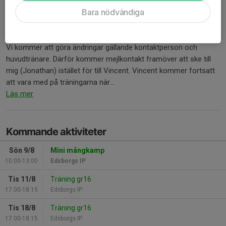
Förändring i tränarteamet!
Bara nödvändiga
6 maj, 16:22
0 kommentarer
Hej!
Vi kommer att göra ändringar gällande kontaktperson och
huvudtränare. Därför kommer mejlkontakt framöver att ske till
mig (Jonathan) istället för till Vincent. Vincent kommer fortsatt
att vara med på träningarna när...
Läs mer
Kommande aktiviteter
Sön 9/8
Mini mångkamp
10:00-13:00
Edsborgs IP
Tis 11/8
Träning gr16
17:00-18:15
Edsborgs IP
Tis 18/8
Träning gr16
17:00-18:15
Edsborgs IP