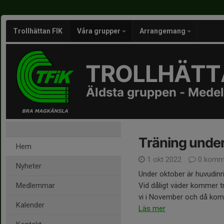
Trollhättan FIK
Våra grupper
Arrangemang
TROLLHÄTTA
Äldsta gruppen - Medel
Träning under
Hem
1 okt 2022
0 komm
Nyheter
Under oktober är huvudinri
Medlemmar
Vid dåligt väder kommer tr
vi i November och då kom
Kalender
Läs mer