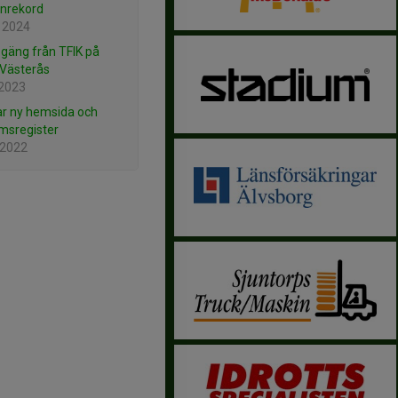
nrekord
 2024
t gäng från TFIK på
 Västerås
 2023
ar ny hemsida och
msregister
 2022