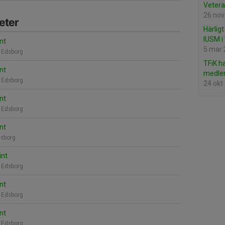
Vetera
26 nov
eter
Härlig
IUSM i
nt
5 mar
 Edsborg
TFiK h
nt
medle
 Edsborg
24 okt
nt
 Edsborg
nt
sborg
int
 Edsborg
nt
 Edsborg
nt
 Edsborg