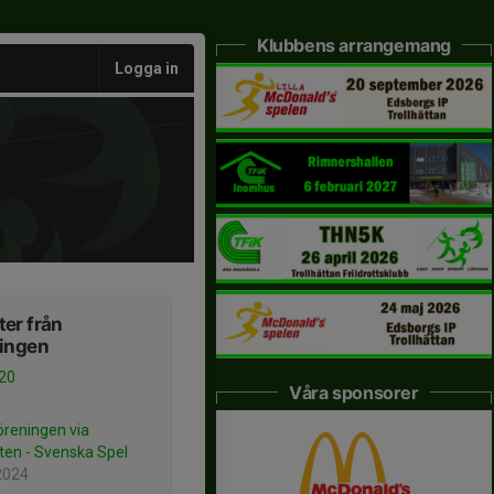
Klubbens arrangemang
Logga in
er från
ningen
20
Våra sponsorer
öreningen via
ten - Svenska Spel
2024