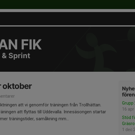
N FIK
 & Sprint
 oktober
Nyhet
före
entarer
Grupp 
ktningen att vi genomför träningen från Trollhättan.
16 apr
äningen att flyttas till Uddevalla. Innesäsongen startar
Stöd f
mer träningstider, samåkning mm...
Gräsro
1 dec 