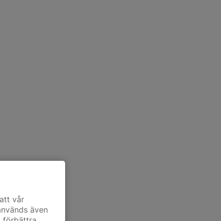
att vår
 används även
t förbättra