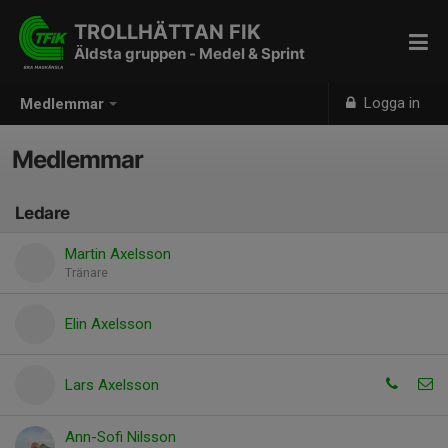
TROLLHÄTTAN FIK
Äldsta gruppen - Medel & Sprint
Logga in
Medlemmar
Medlemmar
Ledare
Martin Axelsson
Tränare
Elin Axelsson
Lars Axelsson
Ann-Sofi Nilsson