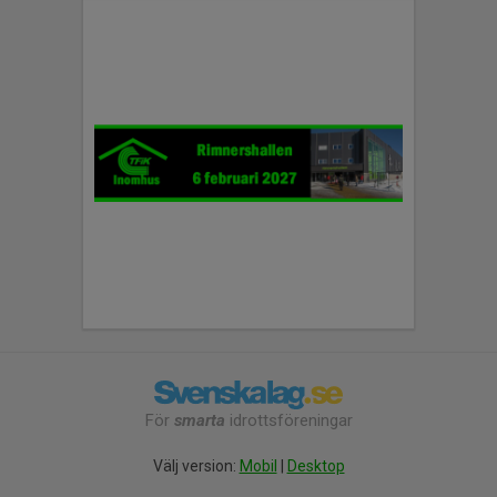
För
smarta
idrottsföreningar
Välj version:
Mobil
|
Desktop