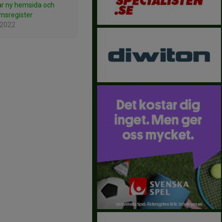
ar ny hemsida och
msregister
 2022