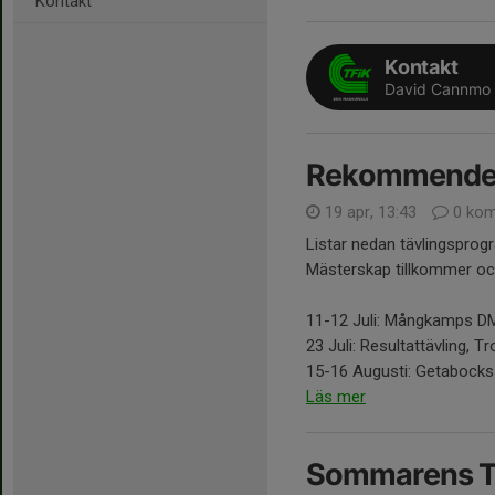
Kontakt
Kontakt
David Cannmo
Rekommendera
19 apr, 13:43
0 kom
Listar nedan tävlingspro
Mästerskap tillkommer oc
11-12 Juli: Mångkamps D
23 Juli: Resultattävling, Tr
15-16 Augusti: Getabockss
Läs mer
Sommarens Tr