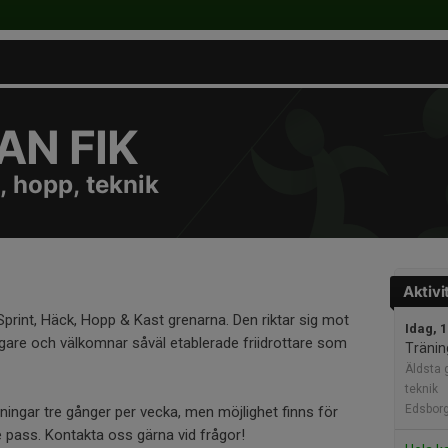
N FIK
, hopp, teknik
Aktivi
Sprint, Häck, Hopp & Kast grenarna. Den riktar sig mot
Idag, 
igare och välkomnar såväl etablerade friidrottare som
Tränin
Äldsta g
teknik
Edsborg
räningar tre gånger per vecka, men möjlighet finns för
re pass. Kontakta oss gärna vid frågor!