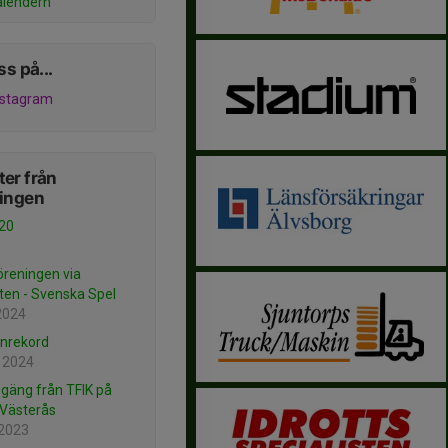
alendern
ss på...
nstagram
er från
ningen
20
öreningen via
ten - Svenska Spel
2024
nrekord
 2024
t gäng från TFIK på
 Västerås
 2023