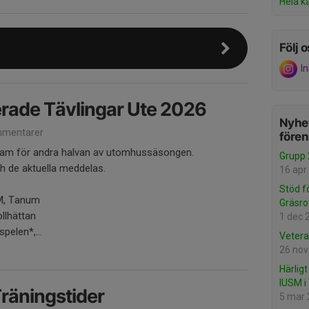
Hela k
Följ o
I
de Tävlingar Ute 2026
Nyhet
mentarer
före
gram för andra halvan av utomhussäsongen.
Grupp 
h de aktuella meddelas.
16 apr
Stöd f
M, Tanum
Gräsro
ollhättan
1 dec 
pelen*,...
Vetera
26 nov
Härlig
IUSM i
äningstider
5 mar