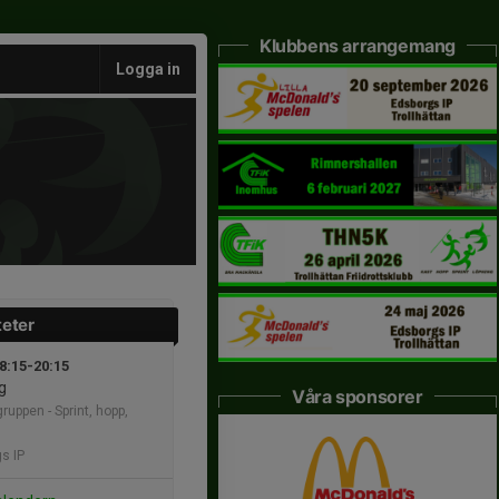
Klubbens arrangemang
Logga in
teter
18:15-20:15
g
Våra sponsorer
ruppen - Sprint, hopp,
s IP