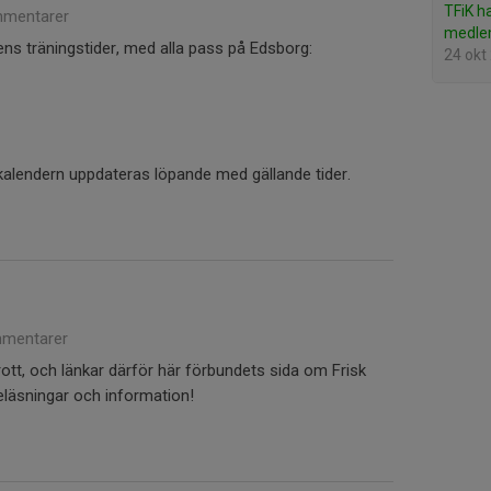
TFiK h
mentarer
medle
s träningstider, med alla pass på Edsborg:
24 okt
alendern uppdateras löpande med gällande tider.
mentarer
rott, och länkar därför här förbundets sida om Frisk
öreläsningar och information!