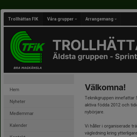
Trollhättan FIK
Våra grupper
Arrangemang
TROLLHÄTTA
Äldsta gruppen - Sprint
Välkomna!
Hem
Teknikgruppen innefattar 
Nyheter
aktiva födda 2012 och tid
nybörjare.
Medlemmar
Kalender
Vi håller i organiserade t
vägledning kring ytterliga