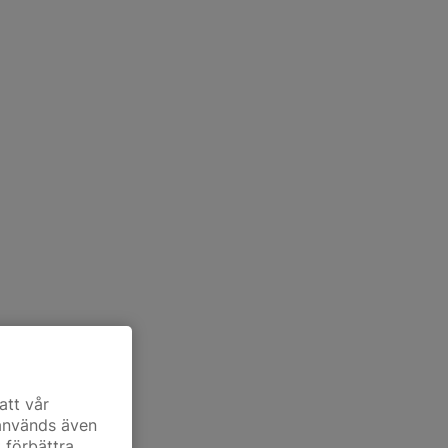
att vår
 används även
t förbättra