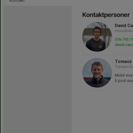
Kontakt
Kontaktpersoner
David C
Huvudträn
076-795 7
david.can
Tomasz 
Tränare St
Mobil visa
E-post vis