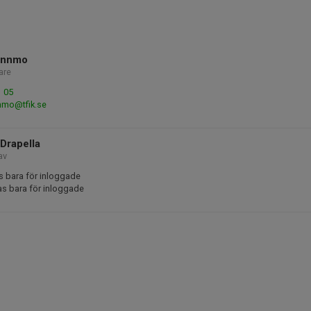
annmo
are
1 05
nmo@tfik.se
Drapella
av
s bara för inloggade
as bara för inloggade