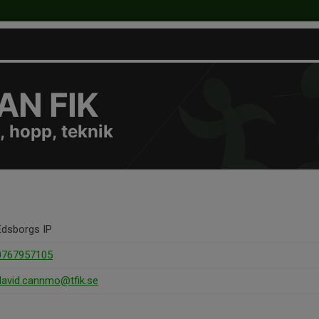
N FIK
, hopp, teknik
Edsborgs IP
0767957105
david.cannmo@tfik.se