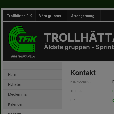
Trollhättan FIK
Våra grupper
Arrangemang
TROLLHÄTTA
Äldsta gruppen - Sprint
Kontakt
Hem
HEMMAARENA
Nyheter
TELEFON
Medlemmar
E-POST
Kalender