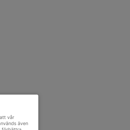
att vår
 används även
t förbättra