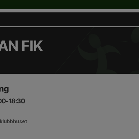
N FIK
ing
:00-18:30
i klubbhuset