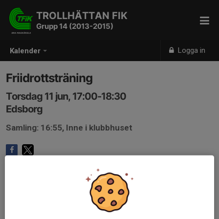
TROLLHÄTTAN FIK
Grupp 14 (2013-2015)
Logga in
Kalender
Friidrottsträning
Torsdag 11 jun, 17:00-18:30
Edsborg
Samling: 16:55, Inne i klubbhuset