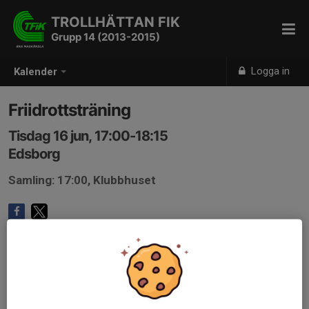
TROLLHÄTTAN FIK
Grupp 14 (2013-2015)
Logga in
Kalender
Friidrottsträning
Tisdag 16 jun, 17:00-18:15
Edsborg
Samling: 17:00, Klubbhuset