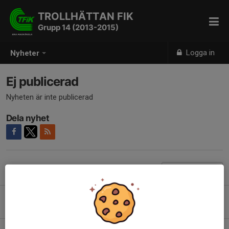
TROLLHÄTTAN FIK
Grupp 14 (2013-2015)
Logga in
Nyheter
Ej publicerad
Nyheten är inte publicerad
Dela nyhet
Tidigare nyheter
Getabockspelen 15-16/8
2 aug, 17:36
0