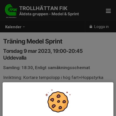
TROLLHÄTTAN FIK
Äldsta gruppen - Medel & Sprint
Logga in
Kalender
Träning Medel Sprint
Torsdag 9 mar 2023, 19:00-20:45
Uddevalla
Samling: 18:30, Enligt samåkningsschemat
Inriktning: Kortare tempolopp i hög fart+Hoppstyrka