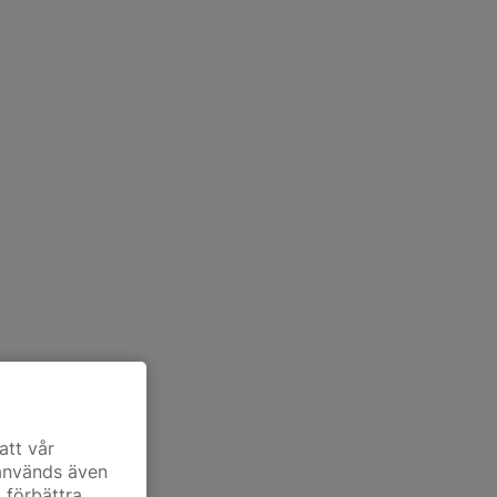
att vår
 används även
t förbättra