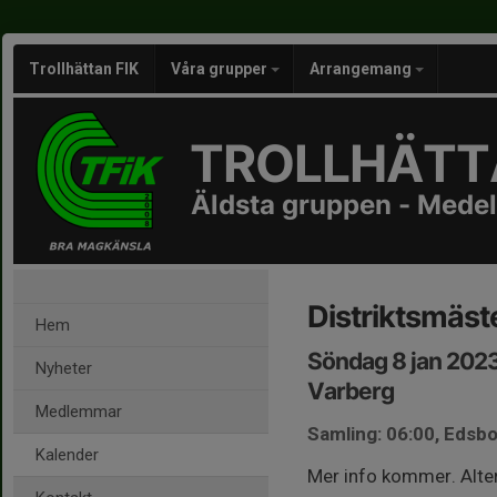
Trollhättan FIK
Våra grupper
Arrangemang
TROLLHÄTTA
Äldsta gruppen - Medel
Distriktsmäst
Hem
Söndag 8 jan 202
Nyheter
Varberg
Medlemmar
Samling: 06:00, Eds
Kalender
Mer info kommer. Alter