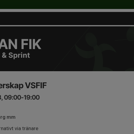
N FIK
 & Sprint
erskap VSFIF
3, 09:00-19:00
borg mm
nativt via tränare