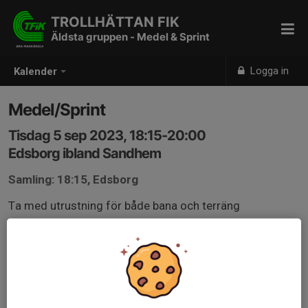
TROLLHÄTTAN FIK
Äldsta gruppen - Medel & Sprint
Logga in
Kalender
Medel/Sprint
Tisdag 5 sep 2023, 18:15-20:00
Edsborg ibland Sandhem
Samling: 18:15, Edsborg
Ta med utrustning för både bana och terräng