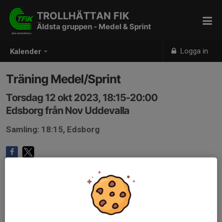
TROLLHÄTTAN FIK
Äldsta gruppen - Medel & Sprint
Logga in
Kalender
Träning Medel/Sprint
Torsdag 12 okt 2023, 18:15-20:00
Edsborg från Nov Uddevalla
Samling: 18:15, Edsborg