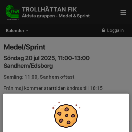
TROLLHÄTTAN FIK
Äldsta gruppen - Medel & Sprint
Logga in
Kalender
Medel/Sprint
Söndag 20 jul 2025, 11:00-13:00
Sandhem/Edsborg
Samling: 11:00, Sanhem oftast
Från maj kommer starttiden ändras till 18:15