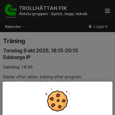
TROLLHÄTTAN FIK
Äldsta gruppen - Sprint, hopp, teknik
Logga in
Kalender
Träning
Torsdag 9 okt 2025, 18:15-20:15
Edsborgs IP
Samling: 18:00
Kläder efter väder, träning efter program.
Träningen startar 18.15, var i tid.
Viktigt att ta med vatten + bar/frukt.