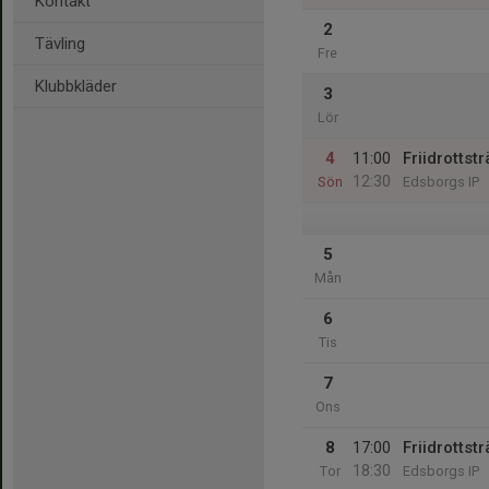
Kontakt
2
Tävling
Fre
Klubbkläder
3
Lör
4
11:00
Friidrottst
12:30
Sön
Edsborgs IP
5
Mån
6
Tis
7
Ons
8
17:00
Friidrottst
18:30
Tor
Edsborgs IP