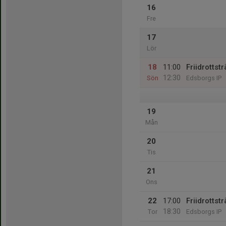
16
Fre
17
Lör
18
11:00
Friidrottst
12:30
Sön
Edsborgs IP
19
Mån
20
Tis
21
Ons
22
17:00
Friidrottst
18:30
Tor
Edsborgs IP