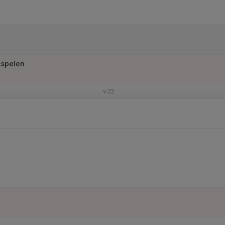
spelen
v.22