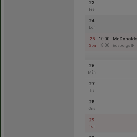
23
Fre
24
Lör
25
10:00
McDonalds
18:00
Sön
Edsborgs IP
26
Mån
27
Tis
28
Ons
29
Tor