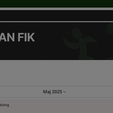
N FIK
a
Maj 2025
räning