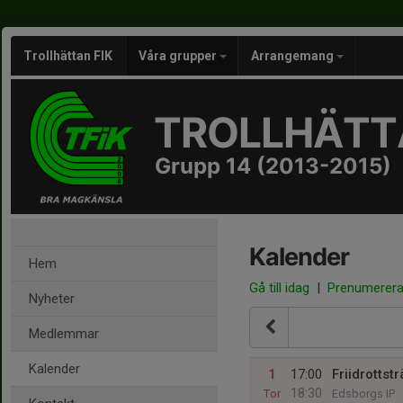
Trollhättan FIK
Våra grupper
Arrangemang
TROLLHÄTTA
Grupp 14 (2013-2015)
Kalender
Hem
Gå till idag
|
Prenumerer
Nyheter
Medlemmar
Kalender
1
17:00
Friidrottst
18:30
Tor
Edsborgs IP