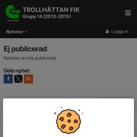
TROLLHÄTTAN FIK
Grupp 14 (2013-2015)
Logga in
Nyheter
Ej publicerad
Nyheten är inte publicerad
Dela nyhet
Tidigare nyheter
Getabockspelen 15-16/8
2 aug, 17:36
0