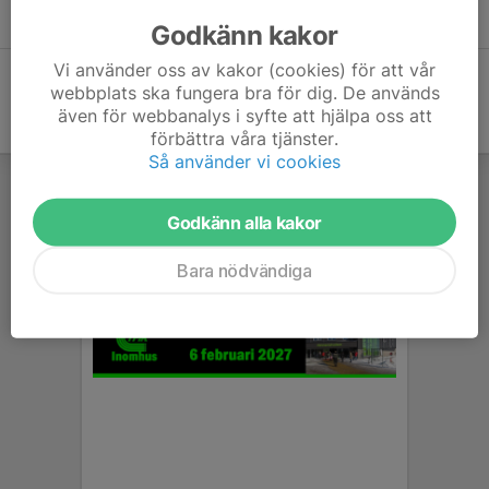
Idrottsrabatten vår-/sommarhäfte
14 mar, 17:12
0
Godkänn kakor
Vi använder oss av kakor (cookies) för att vår
webbplats ska fungera bra för dig. De används
även för webbanalys i syfte att hjälpa oss att
förbättra våra tjänster.
Så använder vi cookies
Godkänn alla kakor
Bara nödvändiga