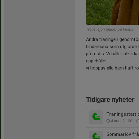
Trolle lejon bjuder på Festis
Andra träningen genomför. 
hinderbana som utgjorde t
på festis. Vi håller utk
uppehållet.
vi hoppas alla barn haft r
Tidigare nyheter
Träningsstart
4 aug, 21:08
Sommarlov från