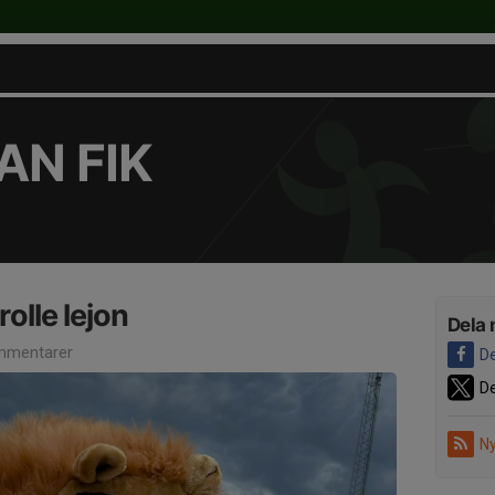
N FIK
olle lejon
Dela 
mmentarer
De
De
Ny