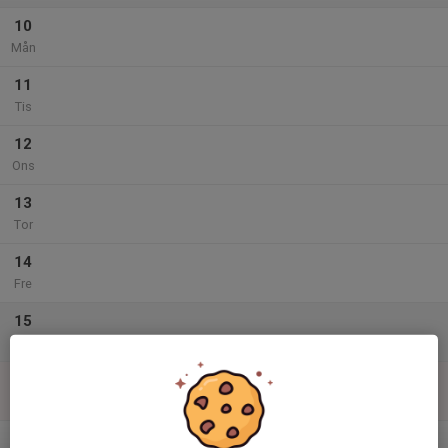
10
Mån
11
Tis
12
Ons
13
Tor
14
Fre
15
Lör
16
Sön
v.34