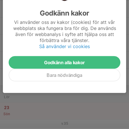
17
Godkänn kakor
Mån
Vi använder oss av kakor (cookies) för att vår
18
webbplats ska fungera bra för dig. De används
Tis
även för webbanalys i syfte att hjälpa oss att
19
förbättra våra tjänster.
Så använder vi cookies
Ons
20
Godkänn alla kakor
Tor
21
Bara nödvändiga
Fre
22
Lör
23
Sön
v.35