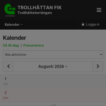
TROLLHÄTTAN FIK
Trollhätteterrängen
Logga in
Kalender
Kalender
Gå till idag
|
Prenumerera
Augusti 2026
1
Lör
2
Sön
v.32