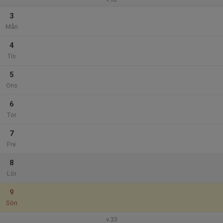
3
Mån
4
Tis
5
Ons
6
Tor
7
Fre
8
Lör
9
Sön
v.33