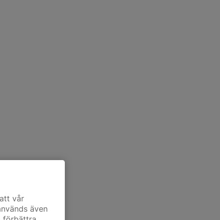
att vår
 används även
t förbättra