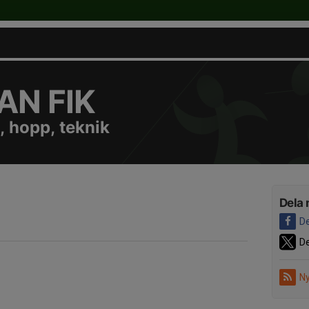
N FIK
, hopp, teknik
Dela 
De
De
Ny