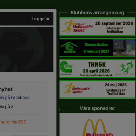
Klubbens arrangemang
Logga in
nyhet
la på Facebook
la på X
Våra sponsorer
heter via RSS