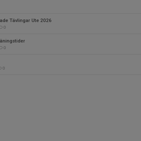
de Tävlingar Ute 2026
0
ningstider
0
0