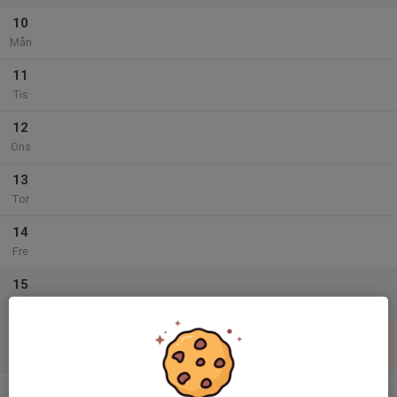
10
Mån
11
Tis
12
Ons
13
Tor
14
Fre
15
Lör
16
Sön
v.34