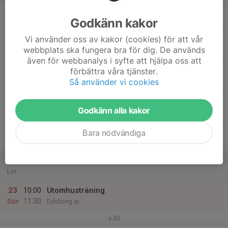
17
Godkänn kakor
Mån
Vi använder oss av kakor (cookies) för att vår
18
webbplats ska fungera bra för dig. De används
Tis
även för webbanalys i syfte att hjälpa oss att
19
förbättra våra tjänster.
Så använder vi cookies
Ons
20
Godkänn alla kakor
Tor
21
Bara nödvändiga
Fre
22
Lör
23
10:00
Utomhusträning
11:30
Sön
Edsborg ip
v.35