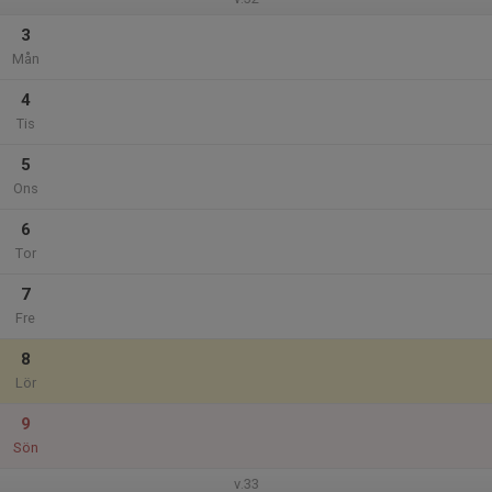
3
Mån
4
Tis
5
Ons
6
Tor
7
Fre
8
Lör
9
Sön
v.33