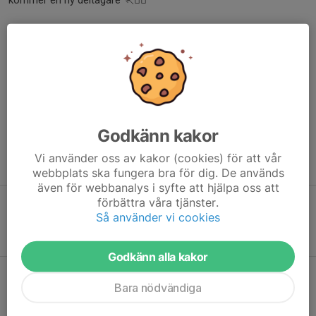
kommer en ny deltagare 🏃🏃‍♀️
Just nu tränar vi utomhus på edsborg och samlas på den första
delen av läktaren (närmast huvudentrén).
Har du några frågor är du välkommen att smsa Felicia
0730743676
Hälsningar
Godkänn kakor
Felicia, Emelie, Jonas, Marie, Alva, Greta, Wilma
Vi använder oss av kakor (cookies) för att vår
Tränare
webbplats ska fungera bra för dig. De används
även för webbanalys i syfte att hjälpa oss att
förbättra våra tjänster.
Bli medlem
Så använder vi cookies
välkomna grupp 18
Godkänn alla kakor
Bara nödvändiga