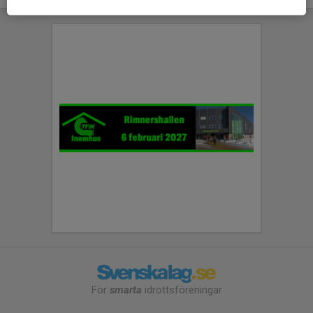
För
smarta
idrottsföreningar