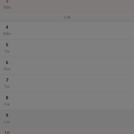
3
Sön
v.36
4
Mån
5
Tis
6
Ons
7
Tor
8
Fre
9
Lör
10