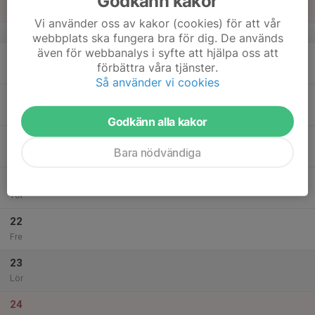
Godkänn kakor
Sön
Vi använder oss av kakor (cookies) för att vår
v.38
webbplats ska fungera bra för dig. De används
även för webbanalys i syfte att hjälpa oss att
18
förbättra våra tjänster.
Mån
Så använder vi cookies
19
Tis
Godkänn alla kakor
20
Bara nödvändiga
Ons
21
Tor
22
Fre
23
Lör
24