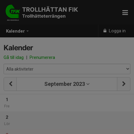
TROLLHÄTTAN FIK
Trollhätteterrängen
Logga in
Kalender
Kalender
Gå till idag
|
Prenumerera
September 2023
1
Fre
2
Lör