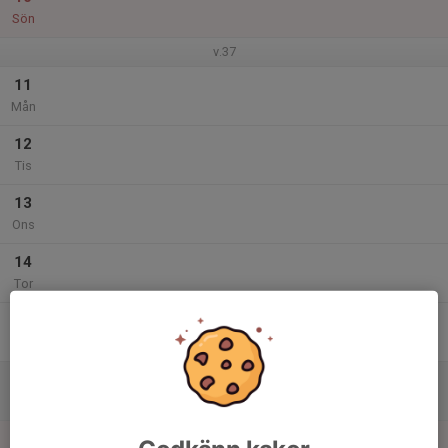
Sön
v.37
11
Mån
12
Tis
13
Ons
14
Tor
15
Fre
16
Lör
17