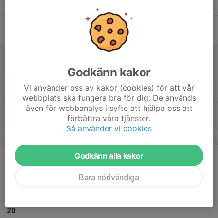
20:00
Tor
Edsborg
15
Fre
16
09:00
Götalands Trollhättan. OBS!
19:00
Lör
Edsborg
Godkänn kakor
17
09:00
Götalands Trollhättan. OBS!
Vi använder oss av kakor (cookies) för att vår
19:00
Sön
Edsborg
webbplats ska fungera bra för dig. De används
även för webbanalys i syfte att hjälpa oss att
18:15
Medel/Sprint
förbättra våra tjänster.
20:15
Sandhem
Så använder vi cookies
v.38
18
Godkänn alla kakor
Mån
Bara nödvändiga
19
18:15
Medel/Sprint
20:00
Tis
Edsborg ibland Sandhem
20