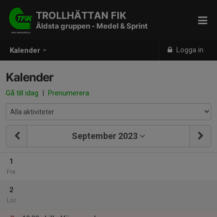
TROLLHÄTTAN FIK
Äldsta gruppen - Medel & Sprint
Logga in
Kalender
Kalender
Gå till idag
|
Prenumerera
September 2023
1
Fre
2
Lör