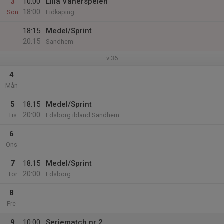
3
10:00
Lilla Vänerspelen
18:00
Sön
Lidkäping
18:15
Medel/Sprint
20:15
Sandhem
v.36
4
Mån
5
18:15
Medel/Sprint
20:00
Tis
Edsborg ibland Sandhem
6
Ons
7
18:15
Medel/Sprint
20:00
Tor
Edsborg
8
Fre
9
10:00
Seriematch nr 2