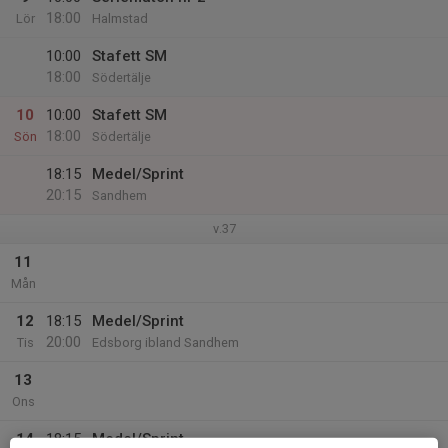
18:00
Lör
Halmstad
10:00
Stafett SM
18:00
Södertälje
10
10:00
Stafett SM
18:00
Sön
Södertälje
18:15
Medel/Sprint
20:15
Sandhem
v.37
11
Mån
12
18:15
Medel/Sprint
20:00
Tis
Edsborg ibland Sandhem
13
Ons
14
18:15
Medel/Sprint