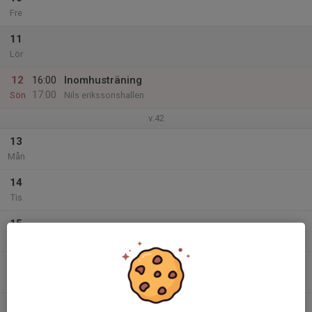
Fre
11
Lör
12
16:00
Inomhusträning
17:00
Sön
Nils erikssonshallen
v.42
13
Mån
14
Tis
15
Ons
16
Tor
17