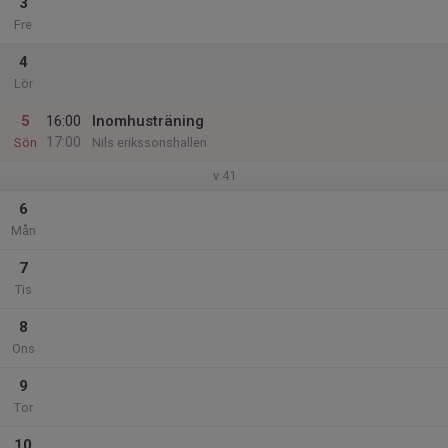
3
Fre
4
Lör
5
16:00
Inomhusträning
17:00
Sön
Nils erikssonshallen
v.41
6
Mån
7
Tis
8
Ons
9
Tor
10