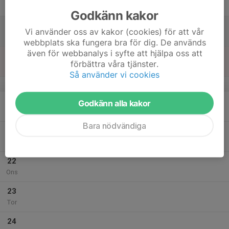
Fre
Godkänn kakor
18
Vi använder oss av kakor (cookies) för att vår
Lör
webbplats ska fungera bra för dig. De används
även för webbanalys i syfte att hjälpa oss att
19
16:00
Inomhusträning
förbättra våra tjänster.
17:00
Sön
Nils erikssonshallen
Så använder vi cookies
v.43
20
Godkänn alla kakor
Mån
Bara nödvändiga
21
Tis
22
Ons
23
Tor
24