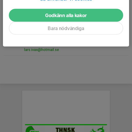
Kontaktpersoner
Godkänn alla kakor
Lars Axelsson
Bara nödvändiga
Ordförande
0520428113
070-886 99 66
lars.ivax@hotmail.se