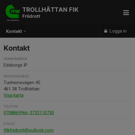
TROLLHÄTTAN FIK
Friidrott
Logga in
Kontakt
Kontakt
HEMMAARENA
Edsborgs IP
BESÖKSADRESS
Tunhemsvägen 45
461 38 Trollhättan
Visa karta
TELEFON
0708869966, 0732110730
E-POST
tfikfriidrott@outlook.com