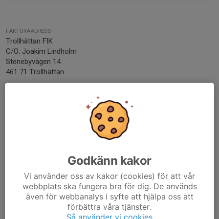
FAKTURAADRESS
Trollhättan FIK
C/O: Joakim Lindholm
Stenebyvägen 14
461 71 Trollhättan
MEJLA PDF-FAKTUROR TILL
faktura@tfik.se
FÖRENINGSNUMMER
42059-16
ORG. NUMMER
802443-4865
Godkänn kakor
Vi använder oss av kakor (cookies) för att vår
BANKGIRO
357-3003
webbplats ska fungera bra för dig. De används
även för webbanalys i syfte att hjälpa oss att
PLUSGIRO
förbättra våra tjänster.
493292-7
Så använder vi cookies