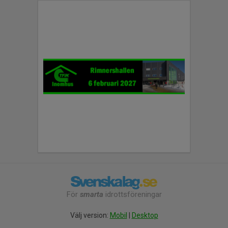
För
smarta
idrottsföreningar
Välj version:
Mobil
|
Desktop