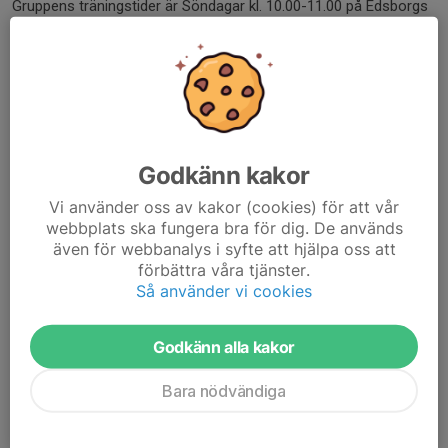
Gruppens träningstider är Söndagar kl. 10.00-11.00 på Edsborgs
IP, och TFIK välkomnar alla att...
Läs mer
Stöd föreningen via Gräsroten -
Svenska Spel
Godkänn kakor
Vi använder oss av kakor (cookies) för att vår
1 dec 2024
0 kommentarer
webbplats ska fungera bra för dig. De används
även för webbanalys i syfte att hjälpa oss att
förbättra våra tjänster.
Så använder vi cookies
Godkänn alla kakor
Bara nödvändiga