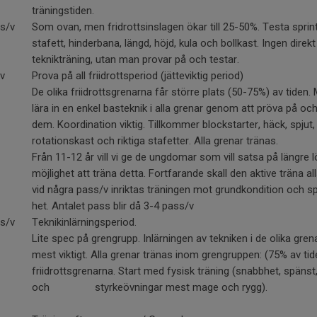
träningstiden.
ss/v
Som ovan, men fridrottsinslagen ökar till 25-50%. Testa sprint
stafett, hinderbana, längd, höjd, kula och bollkast. Ingen direkt
teknikträning, utan man provar på och testar.
s/v
Prova på all friidrottsperiod (jätteviktig period)
De olika friidrottsgrenarna får större plats (50-75%) av tiden. 
lära in en enkel basteknik i alla grenar genom att pröva på oc
dem. Koordination viktig. Tillkommer blockstarter, häck, spjut,
rotationskast och riktiga stafetter. Alla grenar tränas.
Från 11-12 år vill vi ge de ungdomar som vill satsa på längre 
möjlighet att träna detta. Fortfarande skall den aktive träna al
vid några pass/v inriktas träningen mot grundkondition och s
het. Antalet pass blir då 3-4 pass/v
s/v
Teknikinlärningsperiod.
Lite spec på grengrupp. Inlärningen av tekniken i de olika gren
mest viktigt. Alla grenar tränas inom grengruppen: (75% av ti
friidrottsgrenarna. Start med fysisk träning (snabbhet, spänst
och styrkeövningar mest mage och rygg).