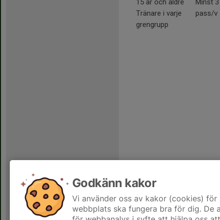
15 år och äldre
Minst 3
Tränare i varje
pass/v
grengrupp
Godkänn kakor
Vi använder oss av kakor (cookies) för 
webbplats ska fungera bra för dig. De
för webbanalys i syfte att hjälpa oss at