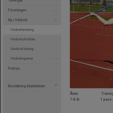
Tävlingar
Föreningen
Ny i friidrott
Friidrottsträning
Friidrottsförälder
Guide till tävling
Friidrottsgrenar
Policys
Beställning klubbkläder
Ålder
Tränin
7-8 år
1 pass 