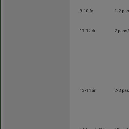
9-10 år
1-2 pa
11-12 år
2 pas
13-14 år
2-3 pas