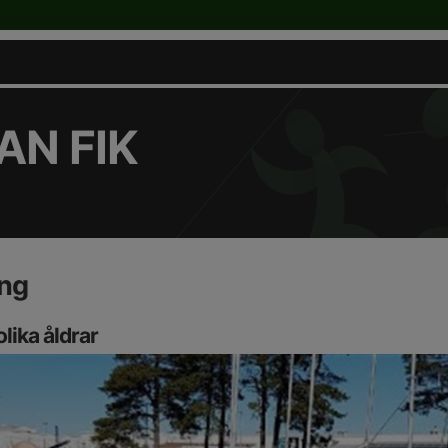
N FIK
ing
olika åldrar