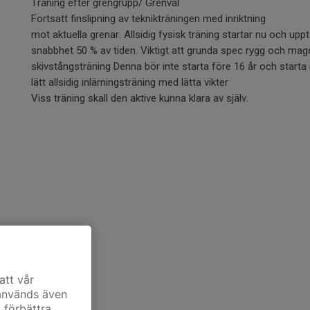
Träning efter grengrupp/ Grenval
Fortsatt finslipning av teknikträningen med inriktning
mot aktuella grenar. Allsidig fysisk träning startar nu och uppta
snabbhet 50 % av tiden. Viktigt att grunda spec rygg och mag
skivstångsträning Denna bör inte starta före 16 år och starta
lätt allsidig inlärningsträning med lätta vikter
Viss träning skall den aktive kunna klara av själv.
att vår
 används även
t förbättra