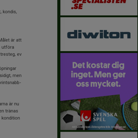
, kondis,
Målet är att
h utföra
 tresteg, ev
löpningar
lsidigt, men
printsnabb-
arna är nu
den tränas
, kondition