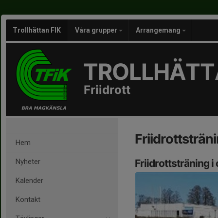
Trollhättan FIK
Våra grupper
Arrangemang
TROLLHÄTTA
Friidrott
Friidrottsträn
Hem
Nyheter
Friidrottsträning i 
Kalender
Kontakt