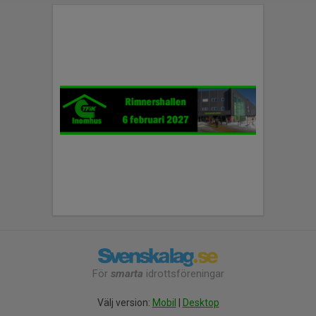
För
smarta
idrottsföreningar
Välj version:
Mobil
|
Desktop