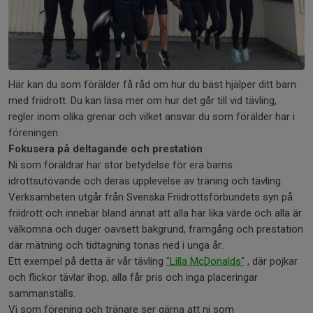
Här kan du som förälder få råd om hur du bäst hjälper ditt barn
med friidrott. Du kan läsa mer om hur det går till vid tävling,
regler inom olika grenar och vilket ansvar du som förälder har i
föreningen.
Fokusera på deltagande och prestation
Ni som föräldrar har stor betydelse för era barns
idrottsutövande och deras upplevelse av träning och tävling.
Verksamheten utgår från Svenska Friidrottsförbundets syn på
friidrott och innebär bland annat att alla har lika värde och alla är
välkomna och duger oavsett bakgrund, framgång och prestation
där mätning och tidtagning tonas ned i unga år.
Ett exempel på detta är vår tävling
"Lilla McDonalds"
, där pojkar
och flickor tävlar ihop, alla får pris och inga placeringar
sammanställs.
Vi som förening och tränare ser gärna att ni som