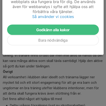
webbplats ska fungera bra för dig. De används
kontakt med tränaren.
även för webbanalys i syfte att hjälpa oss att
Hjälp ditt barn...
förbättra våra tjänster.
Att ha målsättningar, att träning lönar sig. En friidrottare är
Så använder vi cookies
som bäst vid 25 - års ålder och det är aldrig för sent att
börja träna
Godkänn alla kakor
Att finna motivationen utan att tvinga.
Att upptäcka glädjeämnen – den fina gemenskapen.
Bara nödvändiga
Föräldrars ansvar i samband med träning/tävling
Det är ni som föräldrar som ansvarar för de aktiva under en
tävling. Vi tränare finns oftast där men inte alltid till hands då det
kan vara många aktiva som skall tävla samtidigt. Hjälp den aktive
så gott du kan under tävlingen.
Övrigt
All verksamhet i klubben sker ideellt och tränarna lägger ner
mycket tid och ett stort engagemang för att ge era barn och
ungdomar en bra träning utefter klubbens intentioner, men för
att detta skall fungera krävs även stöttning från er.
Det finns alltid något att hjälpa till med:
Delta i någon försäljning (just nu idrottsrabatten)