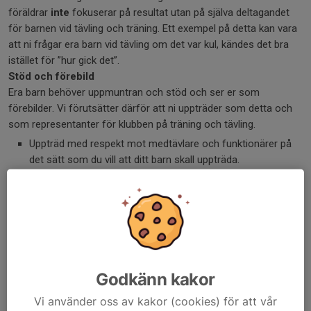
föräldrar
inte
fokuserar på resultat utan på själva deltagandet
för barnen vid tävling och träning. Ett exempel på detta kan vara
att ni frågar era barn vid tävling om det var kul, kändes det bra
istället för ”hur gick det”.
Stöd och förebild
Era barn behöver uppmuntran och stöd och ser er som
förebilder. Vi förutsätter därför att ni uppträder som detta och
som representanter för klubben på träning och tävling.
Uppträd med respekt mot medtävlare och funktionärer på
det sätt som du vill att ditt barn skall uppträda.
Ta del av föreningens policy på de här sidorna
Framför åsikter till föreningen på ett korrekt och sakligt sätt
Uppmuntra och stötta ditt barn såväl i med som motgång
och tänk på att beröm ger 100 % bätter effekt än
förmaningar.
Låt ledarna ta hand om det rent sportsliga och respektera våra
tränares sätt att leda och låt de ge råd om teknik m.m.
Godkänn kakor
Om det är något ni funderar över eller om det är något våra
Vi använder oss av kakor (cookies) för att vår
tränare behöver veta om ert barn, tveka inte direkt ta