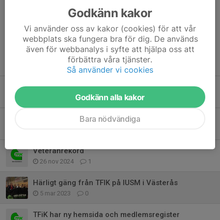
Godkänn kakor
Dela nyhet
Vi använder oss av kakor (cookies) för att vår
webbplats ska fungera bra för dig. De används
även för webbanalys i syfte att hjälpa oss att
förbättra våra tjänster.
Tidigare nyheter
Så använder vi cookies
Grupp 20
Godkänn alla kakor
16 apr, 16:00
0
Bara nödvändiga
Stöd föreningen via Gräsroten - Svenska Spel
1 dec 2024
0
Veteranrekord
26 nov 2024
1
Härligt gäng från TFIK på IUSM i Västerås
5 mar 2023
0
TFiK har ny hemsida och medlemsregister