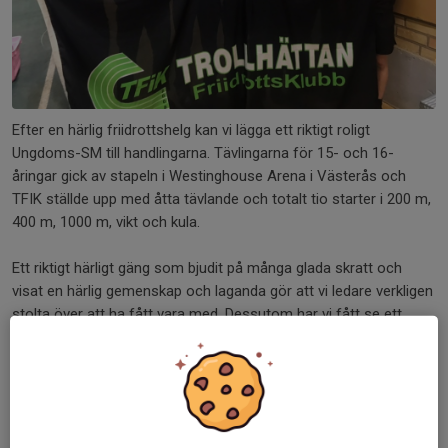
Efter en härlig friidrottshelg kan vi lägga ett riktigt roligt
Ungdoms-SM till handlingarna. Tävlingarna för 15- och 16-
åringar gick av stapeln i Westinghouse Arena i Västerås och
TFIK ställde upp med åtta tävlande och totalt tio starter i 200 m,
400 m, 1000 m, vikt och kula.
Ett riktigt härligt gäng som bjudit på många glada skratt och
visat en härlig gemenskap och laganda gör att vi ledare verkligen
stolta över att ha fått vara med. Dessutom har vi fått se ett
många fina resultat, flera nya PB och fler som låg riktigt nära.
Bra jobbat hela gänget och tack för en rolig helg!
/ Bengt, Camilla, Lars